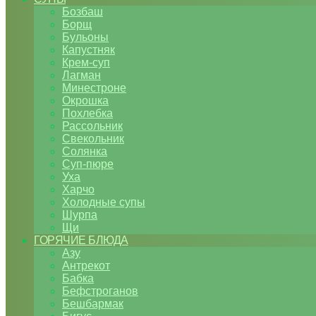
Бозбаш
Борщ
Бульоны
Капустняк
Крем-суп
Лагман
Минестроне
Окрошка
Похлебка
Рассольник
Свекольник
Солянка
Суп-пюре
Уха
Харчо
Холодные супы
Шурпа
Щи
ГОРЯЧИЕ БЛЮДА
Азу
Антрекот
Бабка
Бефстроганов
Бешбармак