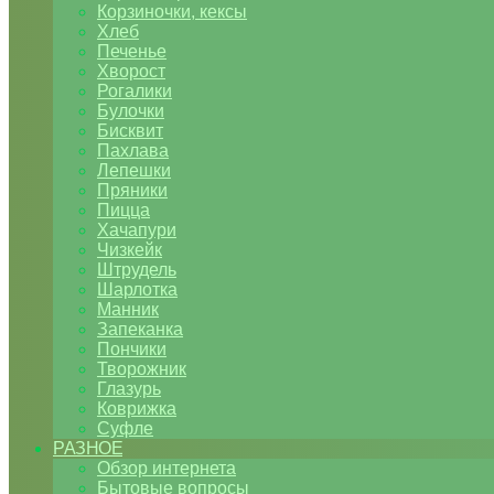
Корзиночки, кексы
Хлеб
Печенье
Хворост
Рогалики
Булочки
Бисквит
Пахлава
Лепешки
Пряники
Пицца
Хачапури
Чизкейк
Штрудель
Шарлотка
Манник
Запеканка
Пончики
Творожник
Глазурь
Коврижка
Суфле
РАЗНОЕ
Обзор интернета
Бытовые вопросы