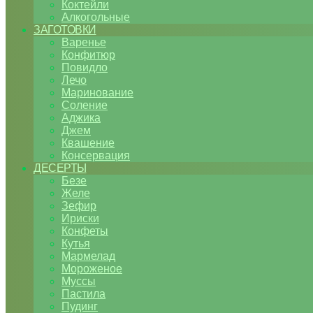
Коктейли
Алкогольные
ЗАГОТОВКИ
Варенье
Конфитюр
Повидло
Лечо
Маринование
Соление
Аджика
Джем
Квашение
Консервация
ДЕСЕРТЫ
Безе
Желе
Зефир
Ириски
Конфеты
Кутья
Мармелад
Мороженое
Муссы
Пастила
Пудинг