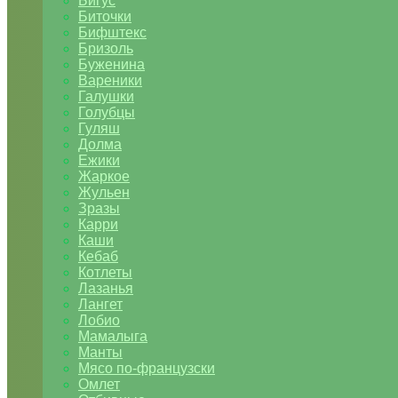
Бигус
Биточки
Бифштекс
Бризоль
Буженина
Вареники
Галушки
Голубцы
Гуляш
Долма
Ежики
Жаркое
Жульен
Зразы
Карри
Каши
Кебаб
Котлеты
Лазанья
Лангет
Лобио
Мамалыга
Манты
Мясо по-французски
Омлет