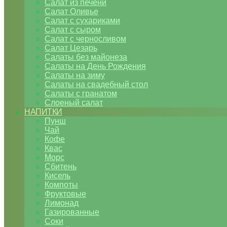
Салат из печени
Салат Оливье
Салат с сухариками
Салат с сыром
Салат с черносливом
Салат Цезарь
Салаты без майонеза
Салаты на День Рождения
Салаты на зиму
Салаты на свадебный стол
Салаты с гранатом
Слоеный салат
НАПИТКИ
Пунш
Чай
Кофе
Квас
Морс
Сбитень
Кисель
Компоты
Фруктовые
Лимонад
Газированные
Соки