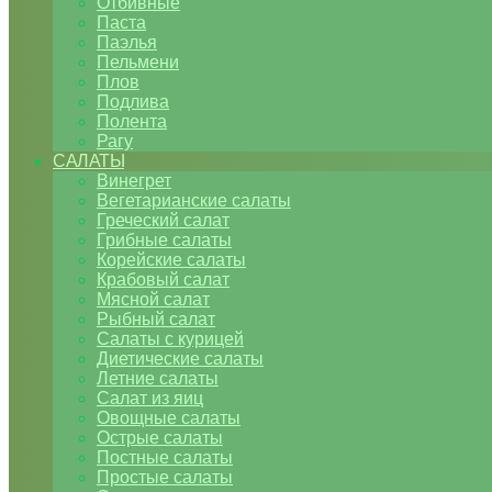
Отбивные
Паста
Паэлья
Пельмени
Плов
Подлива
Полента
Рагу
САЛАТЫ
Винегрет
Вегетарианские салаты
Греческий салат
Грибные салаты
Корейские салаты
Крабовый салат
Мясной салат
Рыбный салат
Салаты с курицей
Диетические салаты
Летние салаты
Салат из яиц
Овощные салаты
Острые салаты
Постные салаты
Простые салаты