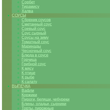
Сорбет
Тирамису
Халва
СОУСЫ
Сборник соусов
Сметанный соус
Соевый соус
Соус сырный
Соусы на зиму
Томатный соус
Маринады
Чесночный соус
Блюда в соусе
Горчица
Грибной соус
К мясу
К птице
К рыбе
К салату
ВЫПЕЧКА
Вафли
Коржики
Пироги, беляши, чебуреки
Блины, оладьи, сырники
Торты, пирожные