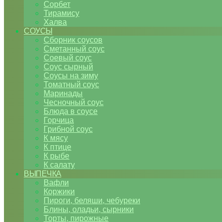
Сорбет
Тирамису
Халва
СОУСЫ
Сборник соусов
Сметанный соус
Соевый соус
Соус сырный
Соусы на зиму
Томатный соус
Маринады
Чесночный соус
Блюда в соусе
Горчица
Грибной соус
К мясу
К птице
К рыбе
К салату
ВЫПЕЧКА
Вафли
Коржики
Пироги, беляши, чебуреки
Блины, оладьи, сырники
Торты, пирожные