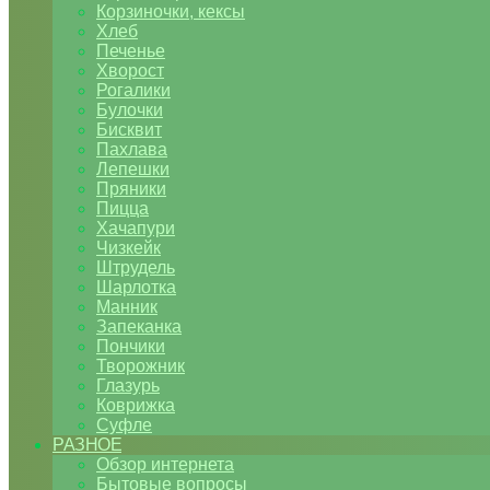
Корзиночки, кексы
Хлеб
Печенье
Хворост
Рогалики
Булочки
Бисквит
Пахлава
Лепешки
Пряники
Пицца
Хачапури
Чизкейк
Штрудель
Шарлотка
Манник
Запеканка
Пончики
Творожник
Глазурь
Коврижка
Суфле
РАЗНОЕ
Обзор интернета
Бытовые вопросы