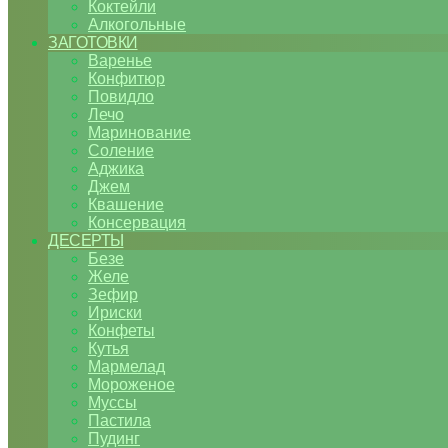
Коктейли
Алкогольные
ЗАГОТОВКИ
Варенье
Конфитюр
Повидло
Лечо
Маринование
Соление
Аджика
Джем
Квашение
Консервация
ДЕСЕРТЫ
Безе
Желе
Зефир
Ириски
Конфеты
Кутья
Мармелад
Мороженое
Муссы
Пастила
Пудинг