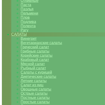
Отбивные
Паста
Паэлья
Пельмени
Плов
Подлива
Полента
Рагу
САЛАТЫ
Винегрет
Вегетарианские салаты
Греческий салат
Грибные салаты
Корейские салаты
Крабовый салат
Мясной салат
Рыбный салат
Салаты с курицей
Диетические салаты
Летние салаты
Салат из яиц
Овощные салаты
Острые салаты
Постные салаты
Простые салаты