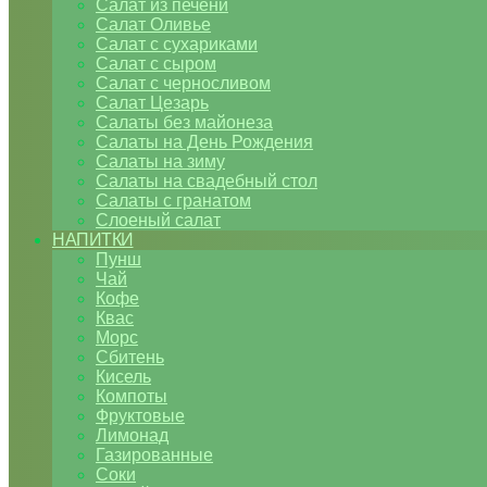
Салат из печени
Салат Оливье
Салат с сухариками
Салат с сыром
Салат с черносливом
Салат Цезарь
Салаты без майонеза
Салаты на День Рождения
Салаты на зиму
Салаты на свадебный стол
Салаты с гранатом
Слоеный салат
НАПИТКИ
Пунш
Чай
Кофе
Квас
Морс
Сбитень
Кисель
Компоты
Фруктовые
Лимонад
Газированные
Соки