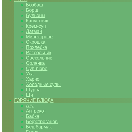
Бозбаш
Борщ
Бульоны
Капустняк
Крем-суп
Лагман
Минестроне
Окрошка
Похлебка
Рассольник
Свекольник
Солянка
Суп-пюре
Уха
Харчо
Холодные супы
Шурпа
Щи
ГОРЯЧИЕ БЛЮДА
Азу
Антрекот
Бабка
Бефстроганов
Бешбармак