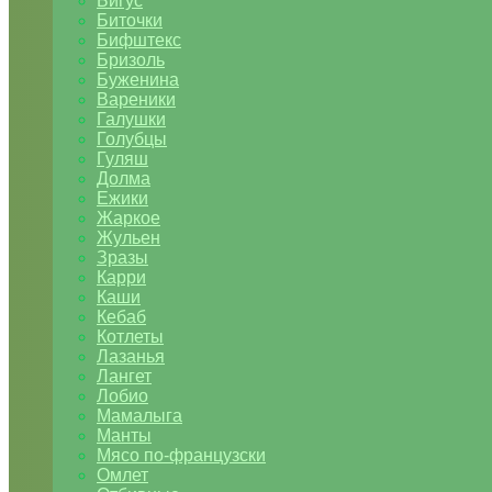
Бигус
Биточки
Бифштекс
Бризоль
Буженина
Вареники
Галушки
Голубцы
Гуляш
Долма
Ежики
Жаркое
Жульен
Зразы
Карри
Каши
Кебаб
Котлеты
Лазанья
Лангет
Лобио
Мамалыга
Манты
Мясо по-французски
Омлет