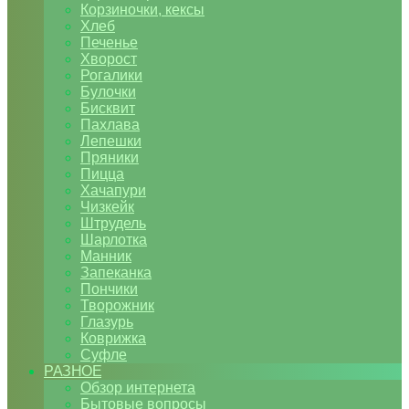
Корзиночки, кексы
Хлеб
Печенье
Хворост
Рогалики
Булочки
Бисквит
Пахлава
Лепешки
Пряники
Пицца
Хачапури
Чизкейк
Штрудель
Шарлотка
Манник
Запеканка
Пончики
Творожник
Глазурь
Коврижка
Суфле
РАЗНОЕ
Обзор интернета
Бытовые вопросы