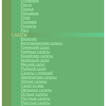
Отбивные
Паста
Паэлья
Пельмени
Плов
Подлива
Полента
Рагу
САЛАТЫ
Винегрет
Вегетарианские салаты
Греческий салат
Грибные салаты
Корейские салаты
Крабовый салат
Мясной салат
Рыбный салат
Салаты с курицей
Диетические салаты
Летние салаты
Салат из яиц
Овощные салаты
Острые салаты
Постные салаты
Простые салаты