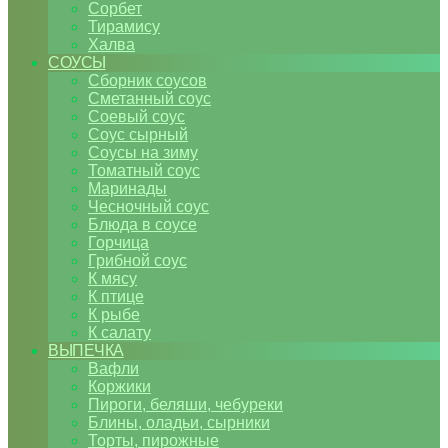
Сорбет
Тирамису
Халва
СОУСЫ
Сборник соусов
Сметанный соус
Соевый соус
Соус сырный
Соусы на зиму
Томатный соус
Маринады
Чесночный соус
Блюда в соусе
Горчица
Грибной соус
К мясу
К птице
К рыбе
К салату
ВЫПЕЧКА
Вафли
Коржики
Пироги, беляши, чебуреки
Блины, оладьи, сырники
Торты, пирожные