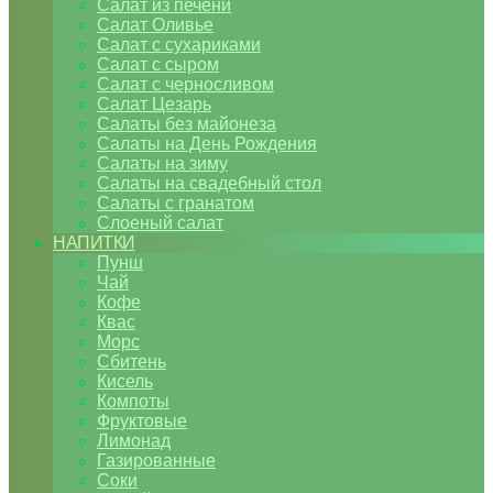
Салат из печени
Салат Оливье
Салат с сухариками
Салат с сыром
Салат с черносливом
Салат Цезарь
Салаты без майонеза
Салаты на День Рождения
Салаты на зиму
Салаты на свадебный стол
Салаты с гранатом
Слоеный салат
НАПИТКИ
Пунш
Чай
Кофе
Квас
Морс
Сбитень
Кисель
Компоты
Фруктовые
Лимонад
Газированные
Соки