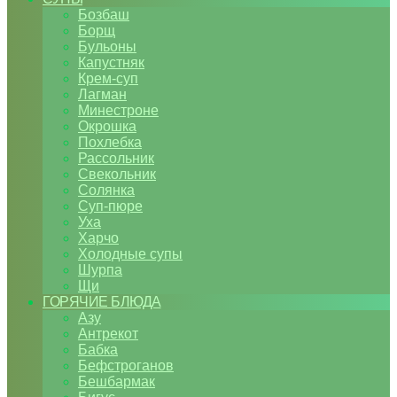
Бозбаш
Борщ
Бульоны
Капустняк
Крем-суп
Лагман
Минестроне
Окрошка
Похлебка
Рассольник
Свекольник
Солянка
Суп-пюре
Уха
Харчо
Холодные супы
Шурпа
Щи
ГОРЯЧИЕ БЛЮДА
Азу
Антрекот
Бабка
Бефстроганов
Бешбармак