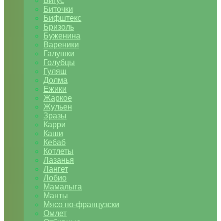
Бигус
Биточки
Бифштекс
Бризоль
Буженина
Вареники
Галушки
Голубцы
Гуляш
Долма
Ежики
Жаркое
Жульен
Зразы
Карри
Каши
Кебаб
Котлеты
Лазанья
Лангет
Лобио
Мамалыга
Манты
Мясо по-французски
Омлет