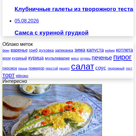
Клубничные галеты из творожного теста
05.08.2026
Самса с куриной грудкой
Облако меток
зима
котлета
варенье
капуста
гриб
духовка
запеканка
блин
кефир
пирог
печенье
курица
мультиварке
куриный
крем
мясо
огурец
салат
соус
помидор
пирожок
пицца
простой
рецепт
творожный
тест
торт
яблоко
Интересно