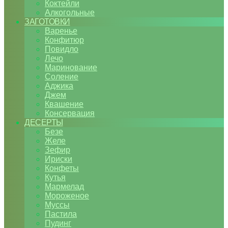
Коктейли
Алкогольные
ЗАГОТОВКИ
Варенье
Конфитюр
Повидло
Лечо
Маринование
Соление
Аджика
Джем
Квашение
Консервация
ДЕСЕРТЫ
Безе
Желе
Зефир
Ириски
Конфеты
Кутья
Мармелад
Мороженое
Муссы
Пастила
Пудинг