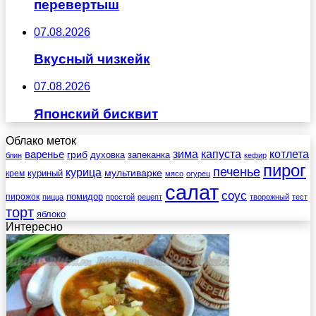
перевертыш
07.08.2026
Вкусный чизкейк
07.08.2026
Японский бисквит
Облако меток
зима
котлета
варенье
капуста
гриб
духовка
запеканка
блин
кефир
пирог
печенье
курица
мультиварке
куриный
крем
мясо
огурец
салат
соус
помидор
пирожок
пицца
простой
рецепт
творожный
тест
торт
яблоко
Интересно