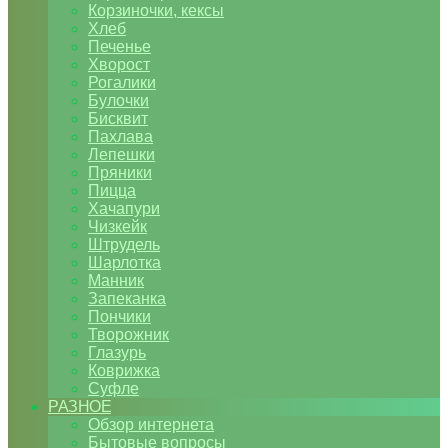
Корзиночки, кексы
Хлеб
Печенье
Хворост
Рогалики
Булочки
Бисквит
Пахлава
Лепешки
Пряники
Пицца
Хачапури
Чизкейк
Штрудель
Шарлотка
Манник
Запеканка
Пончики
Творожник
Глазурь
Коврижка
Суфле
РАЗНОЕ
Обзор интернета
Бытовые вопросы