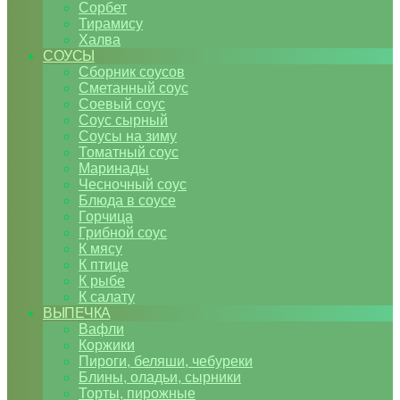
Сорбет
Тирамису
Халва
СОУСЫ
Сборник соусов
Сметанный соус
Соевый соус
Соус сырный
Соусы на зиму
Томатный соус
Маринады
Чесночный соус
Блюда в соусе
Горчица
Грибной соус
К мясу
К птице
К рыбе
К салату
ВЫПЕЧКА
Вафли
Коржики
Пироги, беляши, чебуреки
Блины, оладьи, сырники
Торты, пирожные