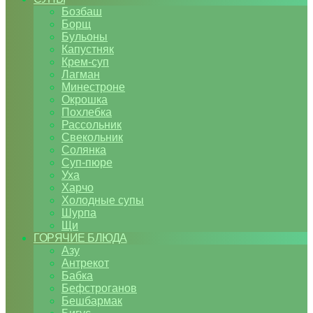
Бозбаш
Борщ
Бульоны
Капустняк
Крем-суп
Лагман
Минестроне
Окрошка
Похлебка
Рассольник
Свекольник
Солянка
Суп-пюре
Уха
Харчо
Холодные супы
Шурпа
Щи
ГОРЯЧИЕ БЛЮДА
Азу
Антрекот
Бабка
Бефстроганов
Бешбармак