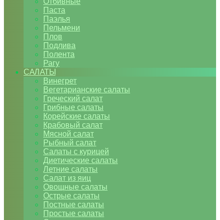
Отбивные
Паста
Паэлья
Пельмени
Плов
Подлива
Полента
Рагу
САЛАТЫ
Винегрет
Вегетарианские салаты
Греческий салат
Грибные салаты
Корейские салаты
Крабовый салат
Мясной салат
Рыбный салат
Салаты с курицей
Диетические салаты
Летние салаты
Салат из яиц
Овощные салаты
Острые салаты
Постные салаты
Простые салаты