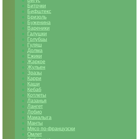
Бигус
Биточки
Бифштекс
Бризоль
Буженина
Вареники
Галушки
Голубцы
Гуляш
Долма
Ежики
Жаркое
Жульен
Зразы
Карри
Каши
Кебаб
Котлеты
Лазанья
Лангет
Лобио
Мамалыга
Манты
Мясо по-французски
Омлет