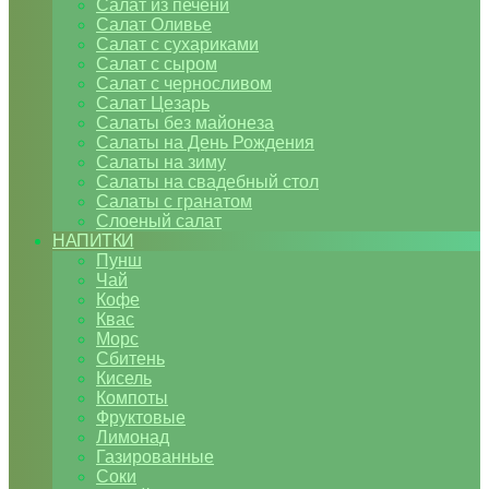
Салат из печени
Салат Оливье
Салат с сухариками
Салат с сыром
Салат с черносливом
Салат Цезарь
Салаты без майонеза
Салаты на День Рождения
Салаты на зиму
Салаты на свадебный стол
Салаты с гранатом
Слоеный салат
НАПИТКИ
Пунш
Чай
Кофе
Квас
Морс
Сбитень
Кисель
Компоты
Фруктовые
Лимонад
Газированные
Соки