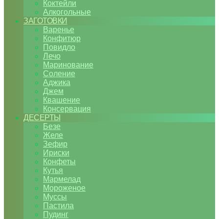
Коктейли
Алкогольные
ЗАГОТОВКИ
Варенье
Конфитюр
Повидло
Лечо
Маринование
Соление
Аджика
Джем
Квашение
Консервация
ДЕСЕРТЫ
Безе
Желе
Зефир
Ириски
Конфеты
Кутья
Мармелад
Мороженое
Муссы
Пастила
Пудинг