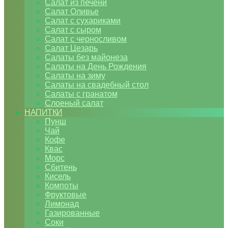
Салат из печени
Салат Оливье
Салат с сухариками
Салат с сыром
Салат с черносливом
Салат Цезарь
Салаты без майонеза
Салаты на День Рождения
Салаты на зиму
Салаты на свадебный стол
Салаты с гранатом
Слоеный салат
НАПИТКИ
Пунш
Чай
Кофе
Квас
Морс
Сбитень
Кисель
Компоты
Фруктовые
Лимонад
Газированные
Соки