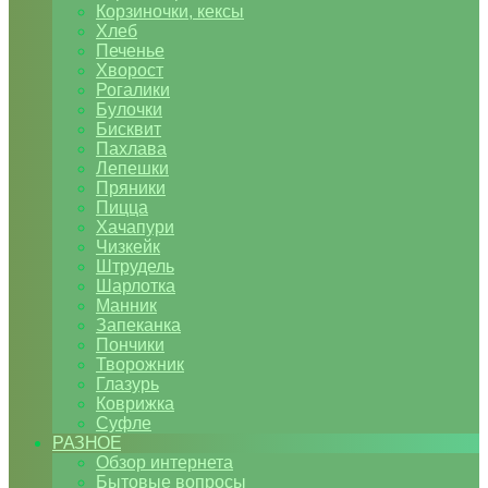
Корзиночки, кексы
Хлеб
Печенье
Хворост
Рогалики
Булочки
Бисквит
Пахлава
Лепешки
Пряники
Пицца
Хачапури
Чизкейк
Штрудель
Шарлотка
Манник
Запеканка
Пончики
Творожник
Глазурь
Коврижка
Суфле
РАЗНОЕ
Обзор интернета
Бытовые вопросы