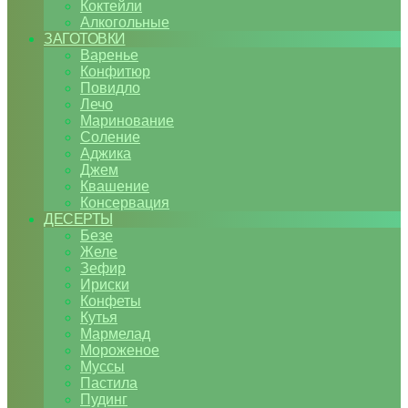
Коктейли
Алкогольные
ЗАГОТОВКИ
Варенье
Конфитюр
Повидло
Лечо
Маринование
Соление
Аджика
Джем
Квашение
Консервация
ДЕСЕРТЫ
Безе
Желе
Зефир
Ириски
Конфеты
Кутья
Мармелад
Мороженое
Муссы
Пастила
Пудинг