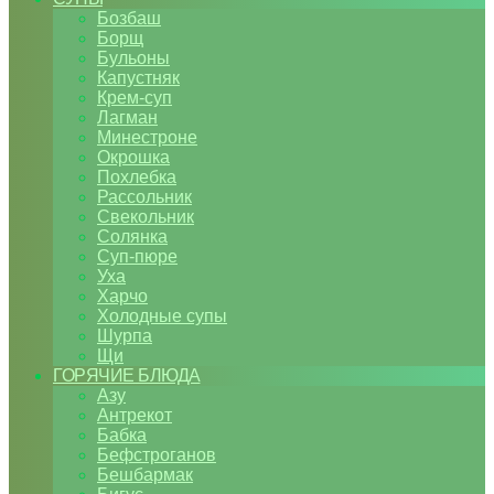
Бозбаш
Борщ
Бульоны
Капустняк
Крем-суп
Лагман
Минестроне
Окрошка
Похлебка
Рассольник
Свекольник
Солянка
Суп-пюре
Уха
Харчо
Холодные супы
Шурпа
Щи
ГОРЯЧИЕ БЛЮДА
Азу
Антрекот
Бабка
Бефстроганов
Бешбармак