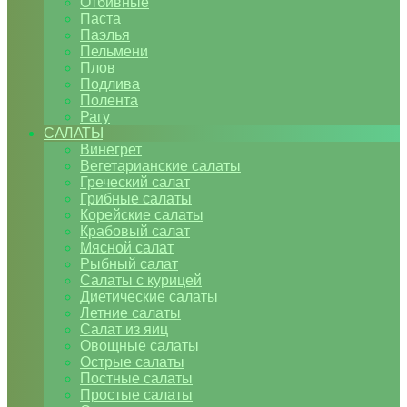
Отбивные
Паста
Паэлья
Пельмени
Плов
Подлива
Полента
Рагу
САЛАТЫ
Винегрет
Вегетарианские салаты
Греческий салат
Грибные салаты
Корейские салаты
Крабовый салат
Мясной салат
Рыбный салат
Салаты с курицей
Диетические салаты
Летние салаты
Салат из яиц
Овощные салаты
Острые салаты
Постные салаты
Простые салаты