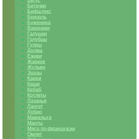
Бигус
Биточки
Бифштекс
Бризоль
Буженина
Вареники
Галушки
Голубцы
Гуляш
Долма
Ежики
Жаркое
Жульен
Зразы
Карри
Каши
Кебаб
Котлеты
Лазанья
Лангет
Лобио
Мамалыга
Манты
Мясо по-французски
Омлет