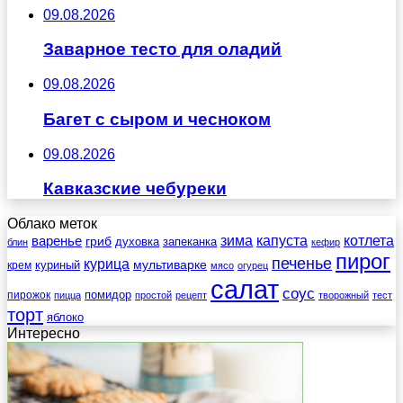
09.08.2026
Заварное тесто для оладий
09.08.2026
Багет с сыром и чесноком
09.08.2026
Кавказские чебуреки
Облако меток
зима
котлета
варенье
капуста
гриб
духовка
запеканка
блин
кефир
пирог
печенье
курица
мультиварке
куриный
крем
мясо
огурец
салат
соус
помидор
пирожок
пицца
простой
рецепт
творожный
тест
торт
яблоко
Интересно