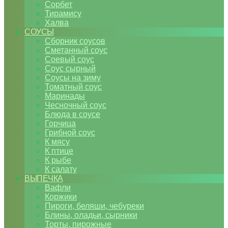
Сорбет
Тирамису
Халва
СОУСЫ
Сборник соусов
Сметанный соус
Соевый соус
Соус сырный
Соусы на зиму
Томатный соус
Маринады
Чесночный соус
Блюда в соусе
Горчица
Грибной соус
К мясу
К птице
К рыбе
К салату
ВЫПЕЧКА
Вафли
Коржики
Пироги, беляши, чебуреки
Блины, оладьи, сырники
Торты, пирожные