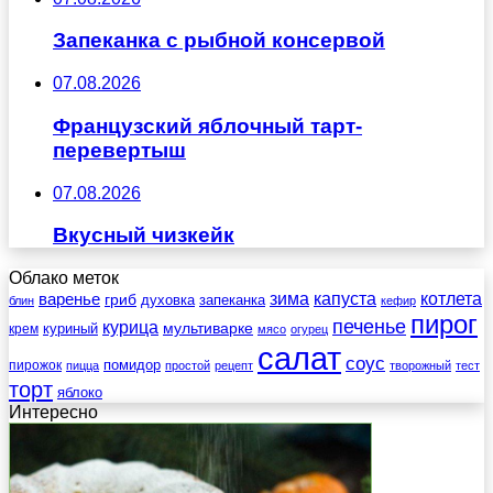
Запеканка с рыбной консервой
07.08.2026
Французский яблочный тарт-
перевертыш
07.08.2026
Вкусный чизкейк
Облако меток
зима
котлета
варенье
капуста
гриб
духовка
запеканка
блин
кефир
пирог
печенье
курица
мультиварке
куриный
крем
мясо
огурец
салат
соус
помидор
пирожок
пицца
простой
рецепт
творожный
тест
торт
яблоко
Интересно