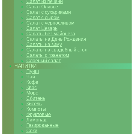
Салат из печени
Салат Оливье
Салат с сухариками
Салат с сыром
Салат с черносливом
Салат Цезарь
Салаты без майонеза
Салаты на День Рождения
Салаты на зиму
Салаты на свадебный стол
Салаты с гранатом
Слоеный салат
НАПИТКИ
Пунш
Чай
Кофе
Квас
Морс
Сбитень
Кисель
Компоты
Фруктовые
Лимонад
Газированные
Соки