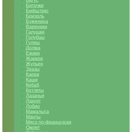
Бигус
Биточки
Бифштекс
Бризоль
Буженина
Вареники
Галушки
Голубцы
Гуляш
Долма
Ежики
Жаркое
Жульен
Зразы
Карри
Каши
Кебаб
Котлеты
Лазанья
Лангет
Лобио
Мамалыга
Манты
Мясо по-французски
Омлет