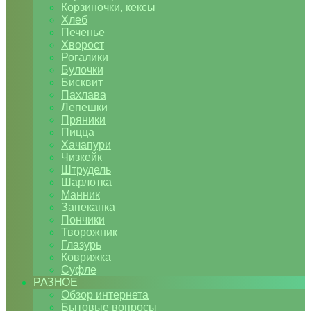
Корзиночки, кексы
Хлеб
Печенье
Хворост
Рогалики
Булочки
Бисквит
Пахлава
Лепешки
Пряники
Пицца
Хачапури
Чизкейк
Штрудель
Шарлотка
Манник
Запеканка
Пончики
Творожник
Глазурь
Коврижка
Суфле
РАЗНОЕ
Обзор интернета
Бытовые вопросы