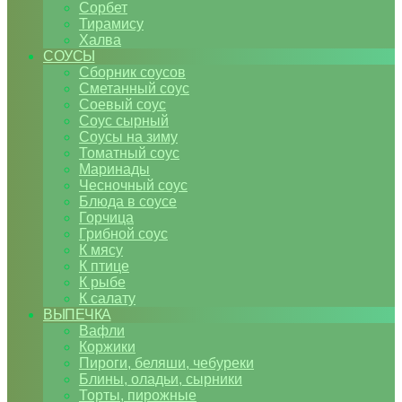
Сорбет
Тирамису
Халва
СОУСЫ
Сборник соусов
Сметанный соус
Соевый соус
Соус сырный
Соусы на зиму
Томатный соус
Маринады
Чесночный соус
Блюда в соусе
Горчица
Грибной соус
К мясу
К птице
К рыбе
К салату
ВЫПЕЧКА
Вафли
Коржики
Пироги, беляши, чебуреки
Блины, оладьи, сырники
Торты, пирожные