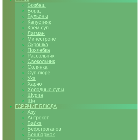
Бозбаш
Борщ
Бульоны
Капустняк
Крем-суп
Лагман
Минестроне
Окрошка
Похлебка
Рассольник
Свекольник
Солянка
Суп-пюре
Уха
Харчо
Холодные супы
Шурпа
Щи
ГОРЯЧИЕ БЛЮДА
Азу
Антрекот
Бабка
Бефстроганов
Бешбармак