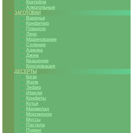
Коктейли
Алкогольные
ЗАГОТОВКИ
Варенье
Конфитюр
Повидло
Лечо
Маринование
Соление
Аджика
Джем
Квашение
Консервация
ДЕСЕРТЫ
Безе
Желе
Зефир
Ириски
Конфеты
Кутья
Мармелад
Мороженое
Муссы
Пастила
Пудинг