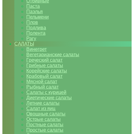
Отбивные
Паста
Паэлья
Пельмени
Плов
Подлива
Полента
Рагу
САЛАТЫ
Винегрет
Вегетарианские салаты
Греческий салат
Грибные салаты
Корейские салаты
Крабовый салат
Мясной салат
Рыбный салат
Салаты с курицей
Диетические салаты
Летние салаты
Салат из яиц
Овощные салаты
Острые салаты
Постные салаты
Простые салаты