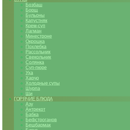
Бозбаш
Борщ
Бульоны
Капустняк
Крем-суп
Лагман
Минестроне
Окрошка
Похлебка
Рассольник
Свекольник
Солянка
Суп-пюре
Уха
Харчо
Холодные супы
Шурпа
Щи
ГОРЯЧИЕ БЛЮДА
Азу
Антрекот
Бабка
Бефстроганов
Бешбармак