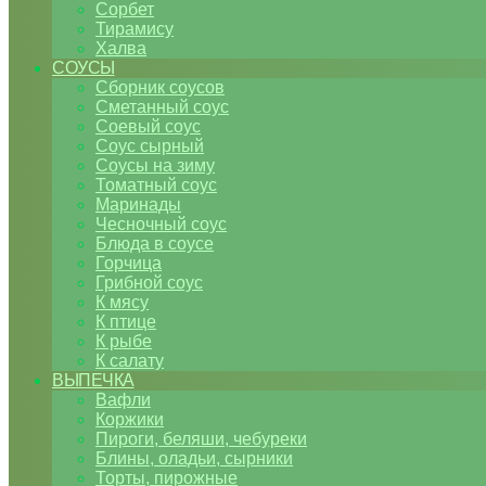
Сорбет
Тирамису
Халва
СОУСЫ
Сборник соусов
Сметанный соус
Соевый соус
Соус сырный
Соусы на зиму
Томатный соус
Маринады
Чесночный соус
Блюда в соусе
Горчица
Грибной соус
К мясу
К птице
К рыбе
К салату
ВЫПЕЧКА
Вафли
Коржики
Пироги, беляши, чебуреки
Блины, оладьи, сырники
Торты, пирожные