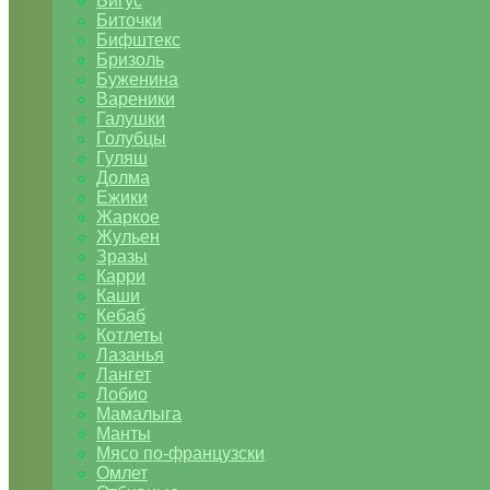
Бигус
Биточки
Бифштекс
Бризоль
Буженина
Вареники
Галушки
Голубцы
Гуляш
Долма
Ежики
Жаркое
Жульен
Зразы
Карри
Каши
Кебаб
Котлеты
Лазанья
Лангет
Лобио
Мамалыга
Манты
Мясо по-французски
Омлет