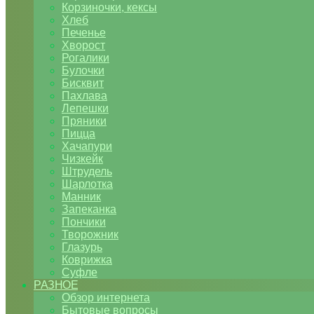
Корзиночки, кексы
Хлеб
Печенье
Хворост
Рогалики
Булочки
Бисквит
Пахлава
Лепешки
Пряники
Пицца
Хачапури
Чизкейк
Штрудель
Шарлотка
Манник
Запеканка
Пончики
Творожник
Глазурь
Коврижка
Суфле
РАЗНОЕ
Обзор интернета
Бытовые вопросы