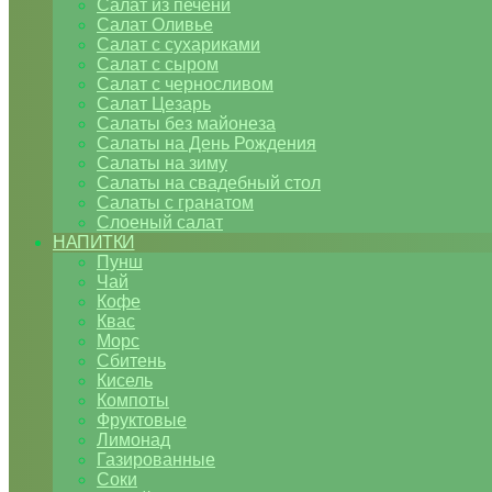
Салат из печени
Салат Оливье
Салат с сухариками
Салат с сыром
Салат с черносливом
Салат Цезарь
Салаты без майонеза
Салаты на День Рождения
Салаты на зиму
Салаты на свадебный стол
Салаты с гранатом
Слоеный салат
НАПИТКИ
Пунш
Чай
Кофе
Квас
Морс
Сбитень
Кисель
Компоты
Фруктовые
Лимонад
Газированные
Соки