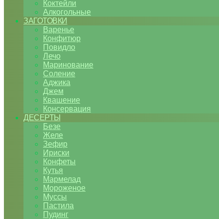
Коктейли
Алкогольные
ЗАГОТОВКИ
Варенье
Конфитюр
Повидло
Лечо
Маринование
Соление
Аджика
Джем
Квашение
Консервация
ДЕСЕРТЫ
Безе
Желе
Зефир
Ириски
Конфеты
Кутья
Мармелад
Мороженое
Муссы
Пастила
Пудинг