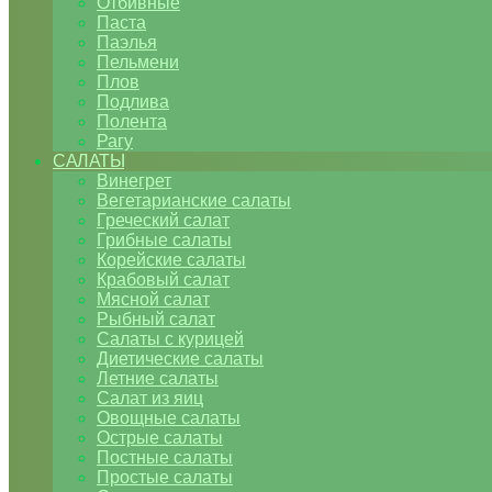
Отбивные
Паста
Паэлья
Пельмени
Плов
Подлива
Полента
Рагу
САЛАТЫ
Винегрет
Вегетарианские салаты
Греческий салат
Грибные салаты
Корейские салаты
Крабовый салат
Мясной салат
Рыбный салат
Салаты с курицей
Диетические салаты
Летние салаты
Салат из яиц
Овощные салаты
Острые салаты
Постные салаты
Простые салаты