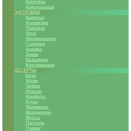
Коктейли
Алкогольные
ЗАГОТОВКИ
Варенье
Конфитюр
Повидло
Лечо
Маринование
Соление
Аджика
Джем
Квашение
Консервация
ДЕСЕРТЫ
Безе
Желе
Зефир
Ириски
Конфеты
Кутья
Мармелад
Мороженое
Муссы
Пастила
Пудинг