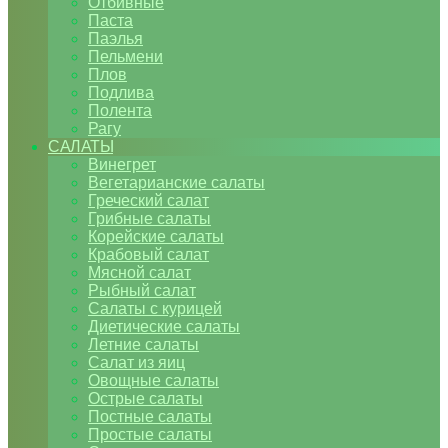
Отбивные
Паста
Паэлья
Пельмени
Плов
Подлива
Полента
Рагу
САЛАТЫ
Винегрет
Вегетарианские салаты
Греческий салат
Грибные салаты
Корейские салаты
Крабовый салат
Мясной салат
Рыбный салат
Салаты с курицей
Диетические салаты
Летние салаты
Салат из яиц
Овощные салаты
Острые салаты
Постные салаты
Простые салаты