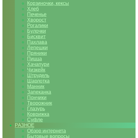
Корзиночки, кексы
Хлеб
Печенье
Хворост
Рогалики
Булочки
Бисквит
Пахлава
Лепешки
Пряники
Пицца
Хачапури
Чизкейк
Штрудель
Шарлотка
Манник
Запеканка
Пончики
Творожник
Глазурь
Коврижка
Суфле
РАЗНОЕ
Обзор интернета
Бытовые вопросы