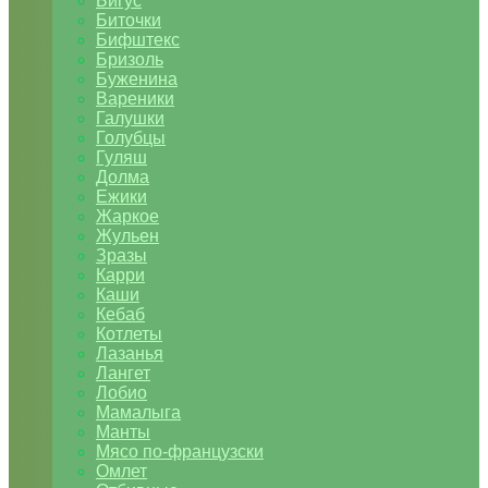
Бигус
Биточки
Бифштекс
Бризоль
Буженина
Вареники
Галушки
Голубцы
Гуляш
Долма
Ежики
Жаркое
Жульен
Зразы
Карри
Каши
Кебаб
Котлеты
Лазанья
Лангет
Лобио
Мамалыга
Манты
Мясо по-французски
Омлет