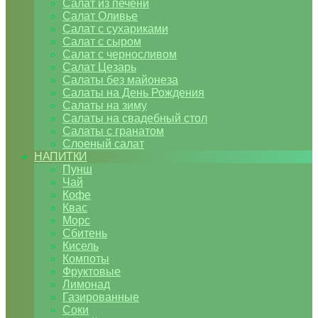
Салат из печени
Салат Оливье
Салат с сухариками
Салат с сыром
Салат с черносливом
Салат Цезарь
Салаты без майонеза
Салаты на День Рождения
Салаты на зиму
Салаты на свадебный стол
Салаты с гранатом
Слоеный салат
НАПИТКИ
Пунш
Чай
Кофе
Квас
Морс
Сбитень
Кисель
Компоты
Фруктовые
Лимонад
Газированные
Соки