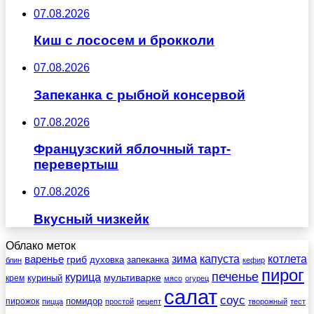
07.08.2026
Киш с лососем и брокколи
07.08.2026
Запеканка с рыбной консервой
07.08.2026
Французский яблочный тарт-
перевертыш
07.08.2026
Вкусный чизкейк
Облако меток
зима
котлета
варенье
капуста
гриб
духовка
запеканка
блин
кефир
пирог
печенье
курица
мультиварке
куриный
крем
мясо
огурец
салат
соус
помидор
пирожок
пицца
простой
рецепт
творожный
тест