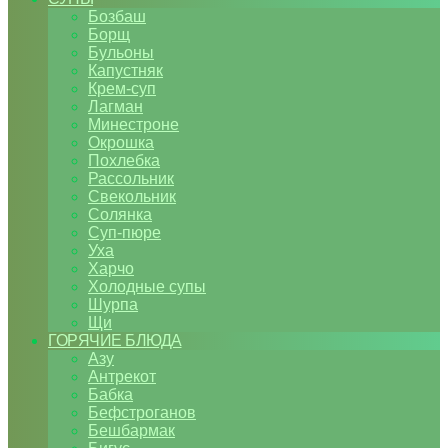
Бозбаш
Борщ
Бульоны
Капустняк
Крем-суп
Лагман
Минестроне
Окрошка
Похлебка
Рассольник
Свекольник
Солянка
Суп-пюре
Уха
Харчо
Холодные супы
Шурпа
Щи
ГОРЯЧИЕ БЛЮДА
Азу
Антрекот
Бабка
Бефстроганов
Бешбармак