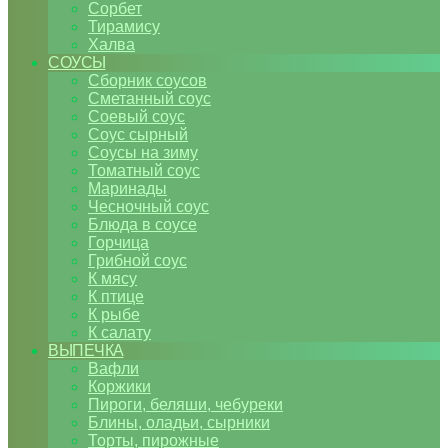
Сорбет
Тирамису
Халва
СОУСЫ
Сборник соусов
Сметанный соус
Соевый соус
Соус сырный
Соусы на зиму
Томатный соус
Маринады
Чесночный соус
Блюда в соусе
Горчица
Грибной соус
К мясу
К птице
К рыбе
К салату
ВЫПЕЧКА
Вафли
Коржики
Пироги, беляши, чебуреки
Блины, оладьи, сырники
Торты, пирожные