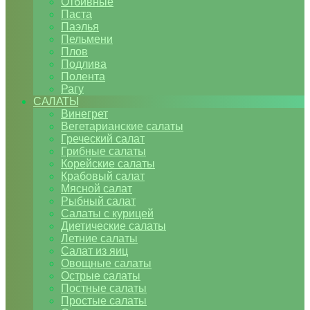
Отбивные
Паста
Паэлья
Пельмени
Плов
Подлива
Полента
Рагу
САЛАТЫ
Винегрет
Вегетарианские салаты
Греческий салат
Грибные салаты
Корейские салаты
Крабовый салат
Мясной салат
Рыбный салат
Салаты с курицей
Диетические салаты
Летние салаты
Салат из яиц
Овощные салаты
Острые салаты
Постные салаты
Простые салаты