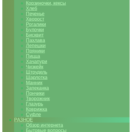
Корзиночки, кексы
Хлеб
Печенье
Хворост
Рогалики
Булочки
Бисквит
Пахлава
Лепешки
Пряники
Пицца
Хачапури
Чизкейк
Штрудель
Шарлотка
Манник
Запеканка
Пончики
Творожник
Глазурь
Коврижка
Суфле
РАЗНОЕ
Обзор интернета
Бытовые вопросы