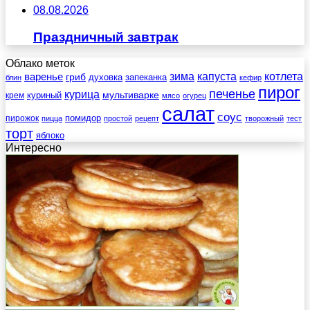
08.08.2026
Праздничный завтрак
Облако меток
зима
котлета
варенье
капуста
гриб
духовка
запеканка
блин
кефир
пирог
печенье
курица
мультиварке
куриный
крем
мясо
огурец
салат
соус
помидор
пирожок
пицца
простой
рецепт
творожный
тест
торт
яблоко
Интересно