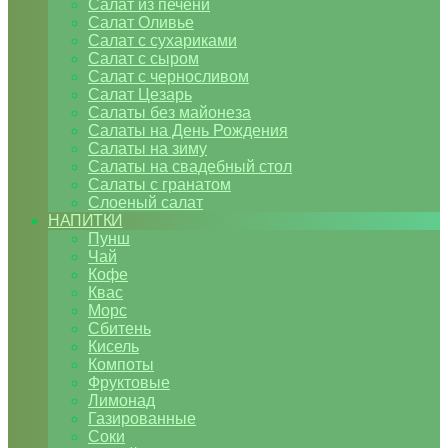
Салат из печени
Салат Оливье
Салат с сухариками
Салат с сыром
Салат с черносливом
Салат Цезарь
Салаты без майонеза
Салаты на День Рождения
Салаты на зиму
Салаты на свадебный стол
Салаты с гранатом
Слоеный салат
НАПИТКИ
Пунш
Чай
Кофе
Квас
Морс
Сбитень
Кисель
Компоты
Фруктовые
Лимонад
Газированные
Соки