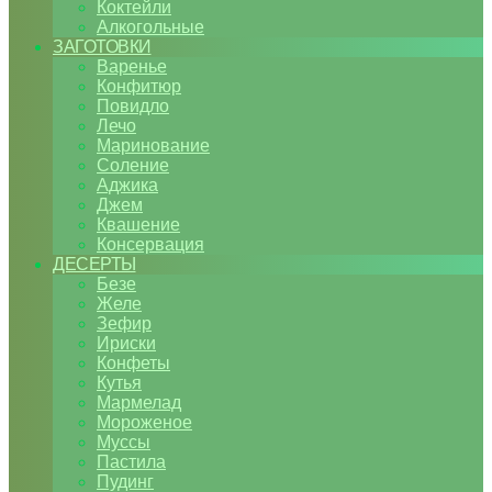
Коктейли
Алкогольные
ЗАГОТОВКИ
Варенье
Конфитюр
Повидло
Лечо
Маринование
Соление
Аджика
Джем
Квашение
Консервация
ДЕСЕРТЫ
Безе
Желе
Зефир
Ириски
Конфеты
Кутья
Мармелад
Мороженое
Муссы
Пастила
Пудинг