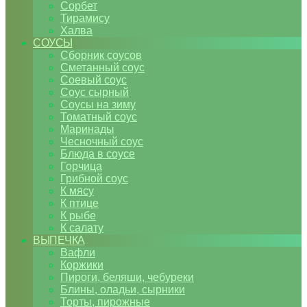
Сорбет
Тирамису
Халва
СОУСЫ
Сборник соусов
Сметанный соус
Соевый соус
Соус сырный
Соусы на зиму
Томатный соус
Маринады
Чесночный соус
Блюда в соусе
Горчица
Грибной соус
К мясу
К птице
К рыбе
К салату
ВЫПЕЧКА
Вафли
Коржики
Пироги, беляши, чебуреки
Блины, оладьи, сырники
Торты, пирожные