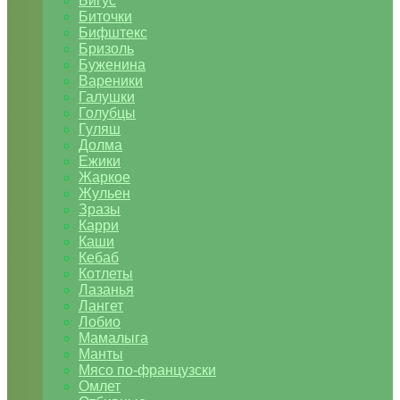
Бигус
Биточки
Бифштекс
Бризоль
Буженина
Вареники
Галушки
Голубцы
Гуляш
Долма
Ежики
Жаркое
Жульен
Зразы
Карри
Каши
Кебаб
Котлеты
Лазанья
Лангет
Лобио
Мамалыга
Манты
Мясо по-французски
Омлет