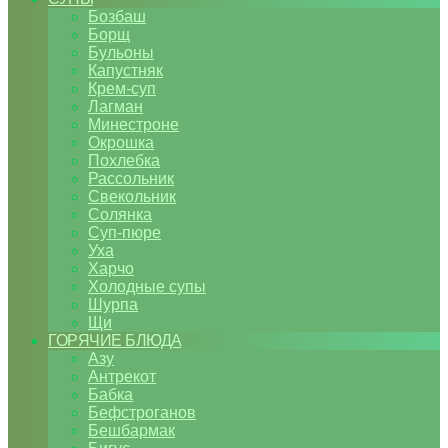
Бозбаш
Борщ
Бульоны
Капустняк
Крем-суп
Лагман
Минестроне
Окрошка
Похлебка
Рассольник
Свекольник
Солянка
Суп-пюре
Уха
Харчо
Холодные супы
Шурпа
Щи
ГОРЯЧИЕ БЛЮДА
Азу
Антрекот
Бабка
Бефстроганов
Бешбармак