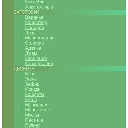
Коктейли
Алкогольные
ЗАГОТОВКИ
Варенье
Конфитюр
Повидло
Лечо
Маринование
Соление
Аджика
Джем
Квашение
Консервация
ДЕСЕРТЫ
Безе
Желе
Зефир
Ириски
Конфеты
Кутья
Мармелад
Мороженое
Муссы
Пастила
Пудинг