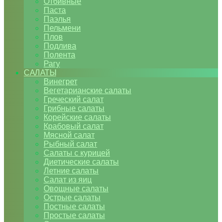
Отбивные
Паста
Паэлья
Пельмени
Плов
Подлива
Полента
Рагу
САЛАТЫ
Винегрет
Вегетарианские салаты
Греческий салат
Грибные салаты
Корейские салаты
Крабовый салат
Мясной салат
Рыбный салат
Салаты с курицей
Диетические салаты
Летние салаты
Салат из яиц
Овощные салаты
Острые салаты
Постные салаты
Простые салаты