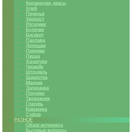
Корзиночки, кексы
Хлеб
Печенье
Хворост
Рогалики
Булочки
Бисквит
Пахлава
Лепешки
Пряники
Пицца
Хачапури
Чизкейк
Штрудель
Шарлотка
Манник
Запеканка
Пончики
Творожник
Глазурь
Коврижка
Суфле
РАЗНОЕ
Обзор интернета
Бытовые вопросы