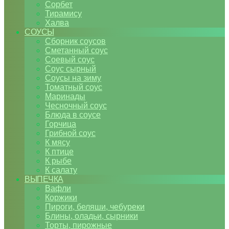
Сорбет
Тирамису
Халва
СОУСЫ
Сборник соусов
Сметанный соус
Соевый соус
Соус сырный
Соусы на зиму
Томатный соус
Маринады
Чесночный соус
Блюда в соусе
Горчица
Грибной соус
К мясу
К птице
К рыбе
К салату
ВЫПЕЧКА
Вафли
Коржики
Пироги, беляши, чебуреки
Блины, оладьи, сырники
Торты, пирожные