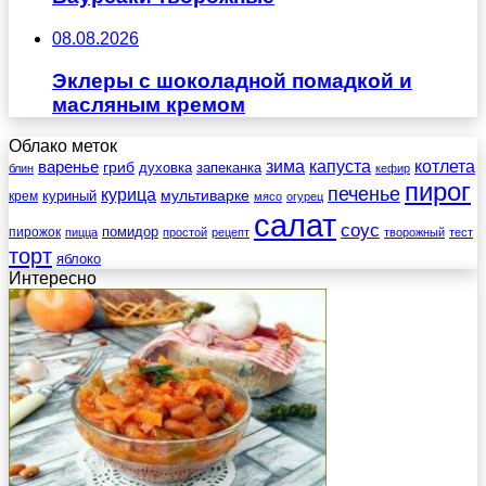
08.08.2026
Эклеры с шоколадной помадкой и
масляным кремом
Облако меток
зима
котлета
варенье
капуста
гриб
духовка
запеканка
блин
кефир
пирог
печенье
курица
мультиварке
куриный
крем
мясо
огурец
салат
соус
помидор
пирожок
пицца
простой
рецепт
творожный
тест
торт
яблоко
Интересно