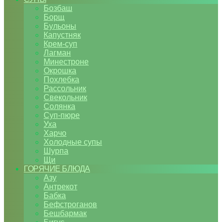
Бозбаш
Борщ
Бульоны
Капустняк
Крем-суп
Лагман
Минестроне
Окрошка
Похлебка
Рассольник
Свекольник
Солянка
Суп-пюре
Уха
Харчо
Холодные супы
Шурпа
Щи
ГОРЯЧИЕ БЛЮДА
Азу
Антрекот
Бабка
Бефстроганов
Бешбармак