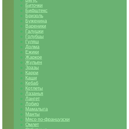
Бигус
Биточки
Бифштекс
Бризоль
Буженина
Вареники
Галушки
Голубцы
Гуляш
Долма
Ежики
Жаркое
Жульен
Зразы
Карри
Каши
Кебаб
Котлеты
Лазанья
Лангет
Лобио
Мамалыга
Манты
Мясо по-французски
Омлет