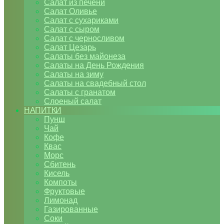
Салат из печени
Салат Оливье
Салат с сухариками
Салат с сыром
Салат с черносливом
Салат Цезарь
Салаты без майонеза
Салаты на День Рождения
Салаты на зиму
Салаты на свадебный стол
Салаты с гранатом
Слоеный салат
НАПИТКИ
Пунш
Чай
Кофе
Квас
Морс
Сбитень
Кисель
Компоты
Фруктовые
Лимонад
Газированные
Соки