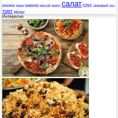
салат
соус
помидор
пирожок
пицца
простой
рецепт
творожный
тест
торт
яблоко
Интересно