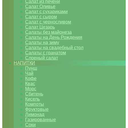
Салат из печени
Салат Оливье
Салат с сухариками
Салат с сыром
Салат с черносливом
Салат Цезарь
Салаты без майонеза
Салаты на День Рождения
Салаты на зиму
Салаты на свадебный стол
Салаты с гранатом
Слоеный салат
НАПИТКИ
Пунш
Чай
Кофе
Квас
Морс
Сбитень
Кисель
Компоты
Фруктовые
Лимонад
Газированные
Соки