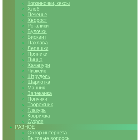
Корзиночки, кексы
Хлеб
Печенье
Хворост
Рогалики
Булочки
Бисквит
Пахлава
Лепешки
Пряники
Пицца
Хачапури
Чизкейк
Штрудель
Шарлотка
Манник
Запеканка
Пончики
Творожник
Глазурь
Коврижка
Суфле
РАЗНОЕ
Обзор интернета
Бытовые вопросы