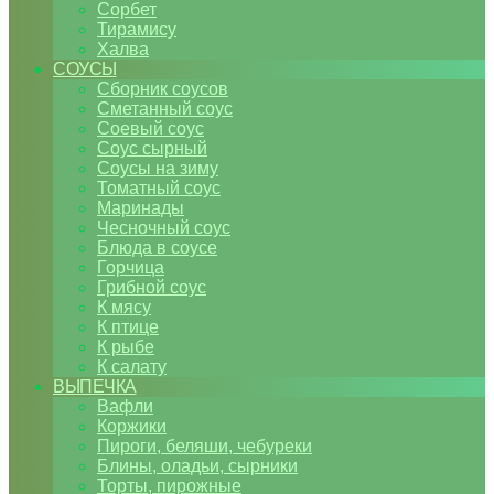
Сорбет
Тирамису
Халва
СОУСЫ
Сборник соусов
Сметанный соус
Соевый соус
Соус сырный
Соусы на зиму
Томатный соус
Маринады
Чесночный соус
Блюда в соусе
Горчица
Грибной соус
К мясу
К птице
К рыбе
К салату
ВЫПЕЧКА
Вафли
Коржики
Пироги, беляши, чебуреки
Блины, оладьи, сырники
Торты, пирожные