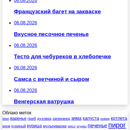
06.08.2026
Французский багет на закваске
06.08.2026
Вкусное песочное печенье
06.08.2026
Тесто для чебуреков в хлебопечке
06.08.2026
Самса с ветчиной и сыром
06.08.2026
Венгерская ватрушка
Облако меток
зима
котлета
варенье
капуста
гриб
духовка
запеканка
блин
кефир
пирог
печенье
курица
мультиварке
куриный
крем
мясо
огурец