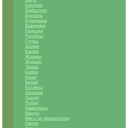
Бигус
Биточки
Бифштекс
Бризоль
Буженина
Вареники
Галушки
Голубцы
Гуляш
Долма
Ежики
Жаркое
Жульен
Зразы
Карри
Каши
Кебаб
Котлеты
Лазанья
Лангет
Лобио
Мамалыга
Манты
Мясо по-французски
Омлет