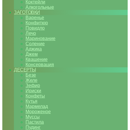
Коктейли
Алкогольные
ЗАГОТОВКИ
Варенье
Конфитюр
Повидло
Лечо
Маринование
Соление
Аджика
Джем
Квашение
Консервация
ДЕСЕРТЫ
Безе
Желе
Зефир
Ириски
Конфеты
Кутья
Мармелад
Мороженое
Муссы
Пастила
Пудинг