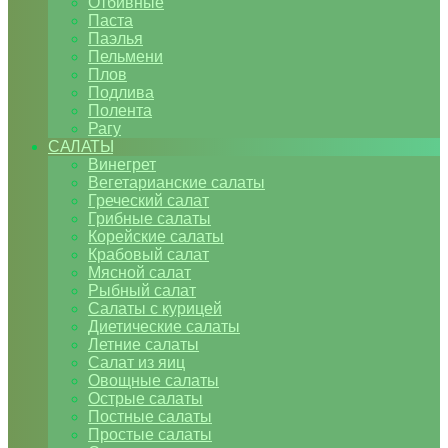
Отбивные
Паста
Паэлья
Пельмени
Плов
Подлива
Полента
Рагу
САЛАТЫ
Винегрет
Вегетарианские салаты
Греческий салат
Грибные салаты
Корейские салаты
Крабовый салат
Мясной салат
Рыбный салат
Салаты с курицей
Диетические салаты
Летние салаты
Салат из яиц
Овощные салаты
Острые салаты
Постные салаты
Простые салаты