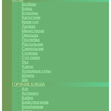
Бозбаш
Борщ
Бульоны
Капустняк
Крем-суп
Лагман
Минестроне
Окрошка
Похлебка
Рассольник
Свекольник
Солянка
Суп-пюре
Уха
Харчо
Холодные супы
Шурпа
Щи
ГОРЯЧИЕ БЛЮДА
Азу
Антрекот
Бабка
Бефстроганов
Бешбармак