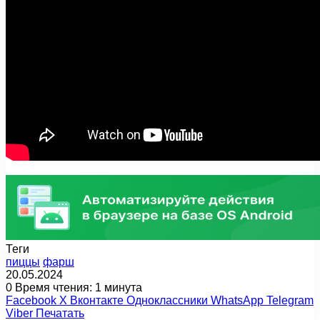
Теги
пиццы
фарш
20.05.2024
0
Время чтения: 1 минута
Facebook
X
Вконтакте
Одноклассники
WhatsApp
Telegram
Viber
Печатать