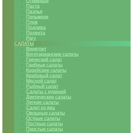
Отбивные
Паста
Паэлья
Пельмени
Плов
Подлива
Полента
Рагу
САЛАТЫ
Винегрет
Вегетарианские салаты
Греческий салат
Грибные салаты
Корейские салаты
Крабовый салат
Мясной салат
Рыбный салат
Салаты с курицей
Диетические салаты
Летние салаты
Салат из яиц
Овощные салаты
Острые салаты
Постные салаты
Простые салаты