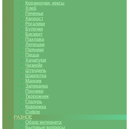
Корзиночки, кексы
Хлеб
Печенье
Хворост
Рогалики
Булочки
Бисквит
Пахлава
Лепешки
Пряники
Пицца
Хачапури
Чизкейк
Штрудель
Шарлотка
Манник
Запеканка
Пончики
Творожник
Глазурь
Коврижка
Суфле
РАЗНОЕ
Обзор интернета
Бытовые вопросы