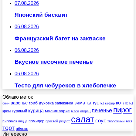
07.08.2026
Японский бисквит
06.08.2026
Французский багет на закваске
06.08.2026
Вкусное песочное печенье
06.08.2026
Тесто для чебуреков в хлебопечке
Облако меток
зима
котлета
варенье
капуста
гриб
духовка
запеканка
блин
кефир
пирог
печенье
курица
мультиварке
куриный
крем
мясо
огурец
салат
соус
помидор
пирожок
пицца
простой
рецепт
творожный
тест
торт
яблоко
Интересно