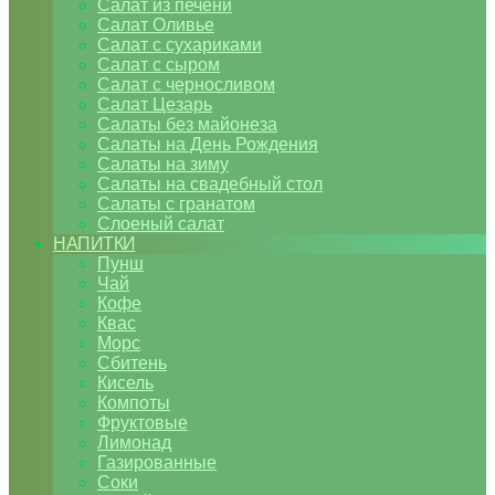
Салат из печени
Салат Оливье
Салат с сухариками
Салат с сыром
Салат с черносливом
Салат Цезарь
Салаты без майонеза
Салаты на День Рождения
Салаты на зиму
Салаты на свадебный стол
Салаты с гранатом
Слоеный салат
НАПИТКИ
Пунш
Чай
Кофе
Квас
Морс
Сбитень
Кисель
Компоты
Фруктовые
Лимонад
Газированные
Соки