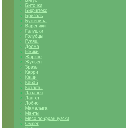
Бигус
Биточки
Бифштекс
Бризоль
Буженина
Вареники
Галушки
Голубцы
Гуляш
Долма
Ежики
Жаркое
Жульен
Зразы
Карри
Каши
Кебаб
Котлеты
Лазанья
Лангет
Лобио
Мамалыга
Манты
Мясо по-французски
Омлет