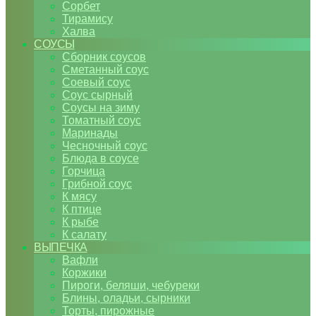
Сорбет
Тирамису
Халва
СОУСЫ
Сборник соусов
Сметанный соус
Соевый соус
Соус сырный
Соусы на зиму
Томатный соус
Маринады
Чесночный соус
Блюда в соусе
Горчица
Грибной соус
К мясу
К птице
К рыбе
К салату
ВЫПЕЧКА
Вафли
Коржики
Пироги, беляши, чебуреки
Блины, оладьи, сырники
Торты, пирожные