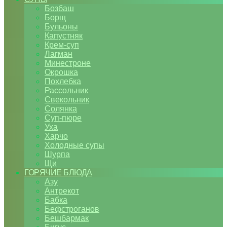
Бозбаш
Борщ
Бульоны
Капустняк
Крем-суп
Лагман
Минестроне
Окрошка
Похлебка
Рассольник
Свекольник
Солянка
Суп-пюре
Уха
Харчо
Холодные супы
Шурпа
Щи
ГОРЯЧИЕ БЛЮДА
Азу
Антрекот
Бабка
Бефстроганов
Бешбармак