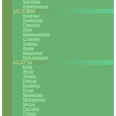
Коктейли
Алкогольные
ЗАГОТОВКИ
Варенье
Конфитюр
Повидло
Лечо
Маринование
Соление
Аджика
Джем
Квашение
Консервация
ДЕСЕРТЫ
Безе
Желе
Зефир
Ириски
Конфеты
Кутья
Мармелад
Мороженое
Муссы
Пастила
Пудинг