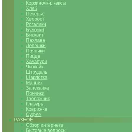
Корзиночки, кексы
Хлеб
Печенье
Хворост
Рогалики
Булочки
Бисквит
Пахлава
Лепешки
Пряники
Пицца
Хачапури
Чизкейк
Штрудель
Шарлотка
Манник
Запеканка
Пончики
Творожник
Глазурь
Коврижка
Суфле
РАЗНОЕ
Обзор интернета
Бытовые вопросы