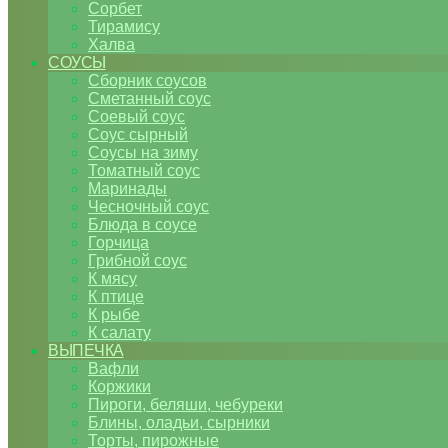
Сорбет
Тирамису
Халва
СОУСЫ
Сборник соусов
Сметанный соус
Соевый соус
Соус сырный
Соусы на зиму
Томатный соус
Маринады
Чесночный соус
Блюда в соусе
Горчица
Грибной соус
К мясу
К птице
К рыбе
К салату
ВЫПЕЧКА
Вафли
Коржики
Пироги, беляши, чебуреки
Блины, оладьи, сырники
Торты, пирожные