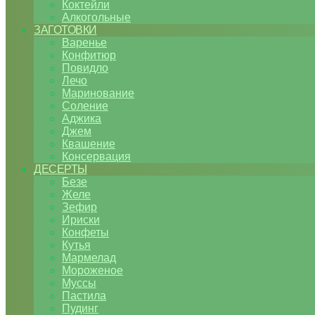
Коктейли
Алкогольные
ЗАГОТОВКИ
Варенье
Конфитюр
Повидло
Лечо
Маринование
Соление
Аджика
Джем
Квашение
Консервация
ДЕСЕРТЫ
Безе
Желе
Зефир
Ириски
Конфеты
Кутья
Мармелад
Мороженое
Муссы
Пастила
Пудинг