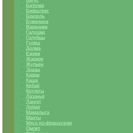
Бигус
Биточки
Бифштекс
Бризоль
Буженина
Вареники
Галушки
Голубцы
Гуляш
Долма
Ежики
Жаркое
Жульен
Зразы
Карри
Каши
Кебаб
Котлеты
Лазанья
Лангет
Лобио
Мамалыга
Манты
Мясо по-французски
Омлет