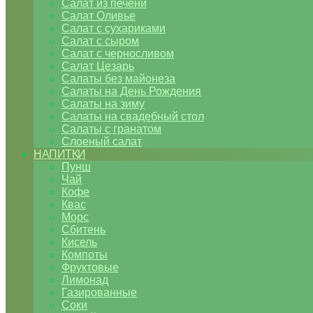
Салат из печени
Салат Оливье
Салат с сухариками
Салат с сыром
Салат с черносливом
Салат Цезарь
Салаты без майонеза
Салаты на День Рождения
Салаты на зиму
Салаты на свадебный стол
Салаты с гранатом
Слоеный салат
НАПИТКИ
Пунш
Чай
Кофе
Квас
Морс
Сбитень
Кисель
Компоты
Фруктовые
Лимонад
Газированные
Соки