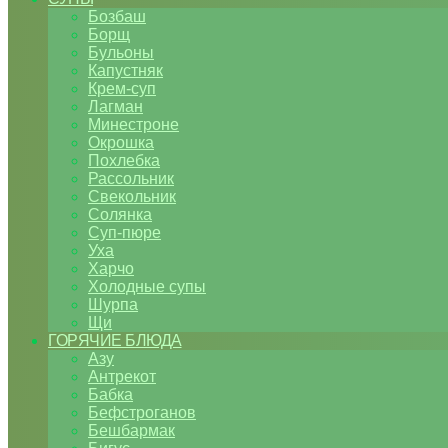
Бозбаш
Борщ
Бульоны
Капустняк
Крем-суп
Лагман
Минестроне
Окрошка
Похлебка
Рассольник
Свекольник
Солянка
Суп-пюре
Уха
Харчо
Холодные супы
Шурпа
Щи
ГОРЯЧИЕ БЛЮДА
Азу
Антрекот
Бабка
Бефстроганов
Бешбармак