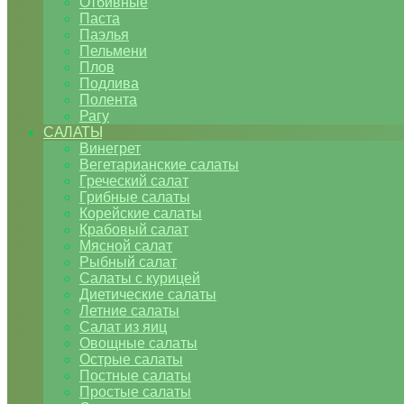
Отбивные
Паста
Паэлья
Пельмени
Плов
Подлива
Полента
Рагу
САЛАТЫ
Винегрет
Вегетарианские салаты
Греческий салат
Грибные салаты
Корейские салаты
Крабовый салат
Мясной салат
Рыбный салат
Салаты с курицей
Диетические салаты
Летние салаты
Салат из яиц
Овощные салаты
Острые салаты
Постные салаты
Простые салаты