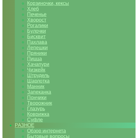
Корзиночки, кексы
Хлеб
Печенье
Хворост
Рогалики
Булочки
Бисквит
Пахлава
Лепешки
Пряники
Пицца
Хачапури
Чизкейк
Штрудель
Шарлотка
Манник
Запеканка
Пончики
Творожник
Глазурь
Коврижка
Суфле
РАЗНОЕ
Обзор интернета
Бытовые вопросы