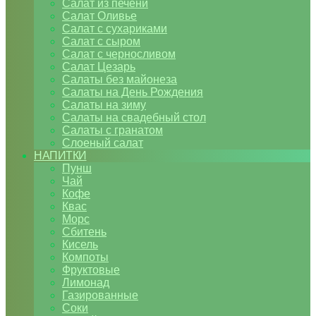
Салат из печени
Салат Оливье
Салат с сухариками
Салат с сыром
Салат с черносливом
Салат Цезарь
Салаты без майонеза
Салаты на День Рождения
Салаты на зиму
Салаты на свадебный стол
Салаты с гранатом
Слоеный салат
НАПИТКИ
Пунш
Чай
Кофе
Квас
Морс
Сбитень
Кисель
Компоты
Фруктовые
Лимонад
Газированные
Соки