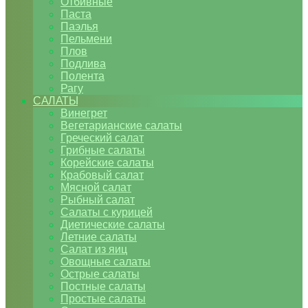
Отбивные
Паста
Паэлья
Пельмени
Плов
Подлива
Полента
Рагу
САЛАТЫ
Винегрет
Вегетарианские салаты
Греческий салат
Грибные салаты
Корейские салаты
Крабовый салат
Мясной салат
Рыбный салат
Салаты с курицей
Диетические салаты
Летние салаты
Салат из яиц
Овощные салаты
Острые салаты
Постные салаты
Простые салаты