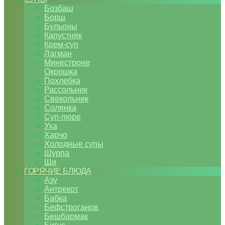
Бозбаш
Борщ
Бульоны
Капустняк
Крем-суп
Лагман
Минестроне
Окрошка
Похлебка
Рассольник
Свекольник
Солянка
Суп-пюре
Уха
Харчо
Холодные супы
Шурпа
Щи
ГОРЯЧИЕ БЛЮДА
Азу
Антрекот
Бабка
Бефстроганов
Бешбармак