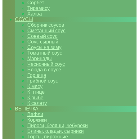
Сорбет
Тирамису
Халва
СОУСЫ
Сборник соусов
Сметанный соус
Соевый соус
Соус сырный
Соусы на зиму
Томатный соус
Маринады
Чесночный соус
Блюда в соусе
Горчица
Грибной соус
К мясу
К птице
К рыбе
К салату
ВЫПЕЧКА
Вафли
Коржики
Пироги, беляши, чебуреки
Блины, оладьи, сырники
Торты, пирожные