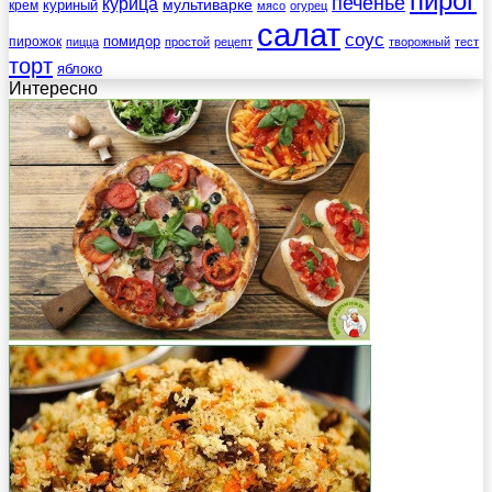
пирог
печенье
курица
мультиварке
куриный
крем
мясо
огурец
салат
соус
помидор
пирожок
пицца
простой
рецепт
творожный
тест
торт
яблоко
Интересно