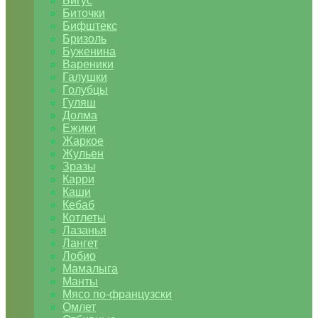
Бигус
Биточки
Бифштекс
Бризоль
Буженина
Вареники
Галушки
Голубцы
Гуляш
Долма
Ежики
Жаркое
Жульен
Зразы
Карри
Каши
Кебаб
Котлеты
Лазанья
Лангет
Лобио
Мамалыга
Манты
Мясо по-французски
Омлет