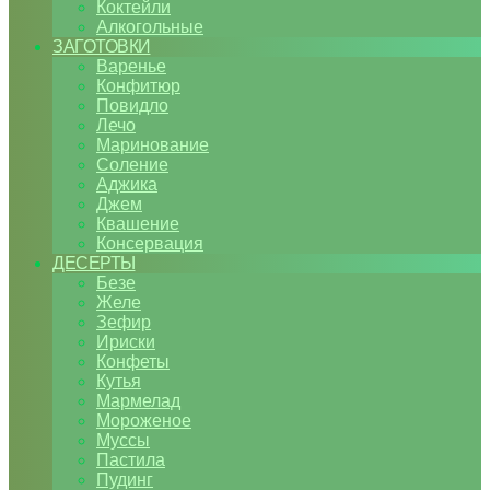
Коктейли
Алкогольные
ЗАГОТОВКИ
Варенье
Конфитюр
Повидло
Лечо
Маринование
Соление
Аджика
Джем
Квашение
Консервация
ДЕСЕРТЫ
Безе
Желе
Зефир
Ириски
Конфеты
Кутья
Мармелад
Мороженое
Муссы
Пастила
Пудинг