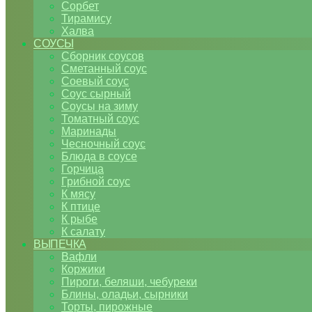
Сорбет
Тирамису
Халва
СОУСЫ
Сборник соусов
Сметанный соус
Соевый соус
Соус сырный
Соусы на зиму
Томатный соус
Маринады
Чесночный соус
Блюда в соусе
Горчица
Грибной соус
К мясу
К птице
К рыбе
К салату
ВЫПЕЧКА
Вафли
Коржики
Пироги, беляши, чебуреки
Блины, оладьи, сырники
Торты, пирожные