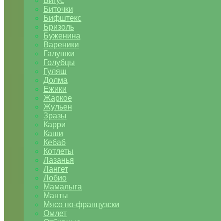
Бигус
Биточки
Бифштекс
Бризоль
Буженина
Вареники
Галушки
Голубцы
Гуляш
Долма
Ежики
Жаркое
Жульен
Зразы
Карри
Каши
Кебаб
Котлеты
Лазанья
Лангет
Лобио
Мамалыга
Манты
Мясо по-французски
Омлет