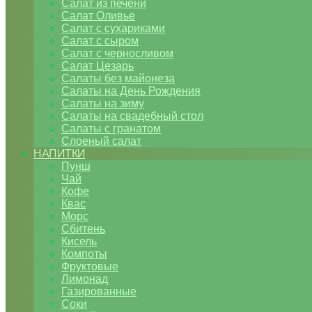
Салат из печени
Салат Оливье
Салат с сухариками
Салат с сыром
Салат с черносливом
Салат Цезарь
Салаты без майонеза
Салаты на День Рождения
Салаты на зиму
Салаты на свадебный стол
Салаты с гранатом
Слоеный салат
НАПИТКИ
Пунш
Чай
Кофе
Квас
Морс
Сбитень
Кисель
Компоты
Фруктовые
Лимонад
Газированные
Соки