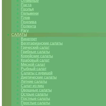
Отбивные
Паста
Паэлья
Пельмени
Плов
Подлива
Полента
Рагу
САЛАТЫ
Винегрет
Вегетарианские салаты
Греческий салат
Грибные салаты
Корейские салаты
Крабовый салат
Мясной салат
Рыбный салат
Салаты с курицей
Диетические салаты
Летние салаты
Салат из яиц
Овощные салаты
Острые салаты
Постные салаты
Простые салаты