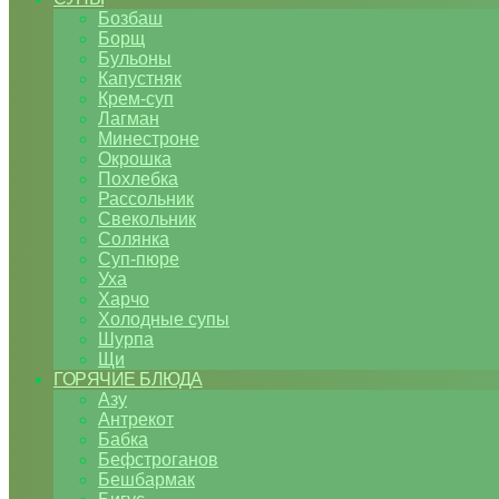
Бозбаш
Борщ
Бульоны
Капустняк
Крем-суп
Лагман
Минестроне
Окрошка
Похлебка
Рассольник
Свекольник
Солянка
Суп-пюре
Уха
Харчо
Холодные супы
Шурпа
Щи
ГОРЯЧИЕ БЛЮДА
Азу
Антрекот
Бабка
Бефстроганов
Бешбармак