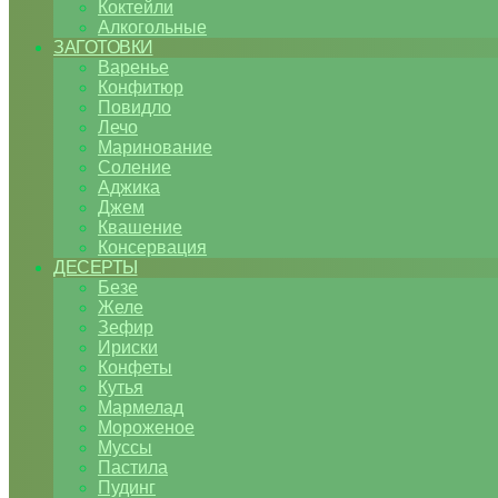
Коктейли
Алкогольные
ЗАГОТОВКИ
Варенье
Конфитюр
Повидло
Лечо
Маринование
Соление
Аджика
Джем
Квашение
Консервация
ДЕСЕРТЫ
Безе
Желе
Зефир
Ириски
Конфеты
Кутья
Мармелад
Мороженое
Муссы
Пастила
Пудинг