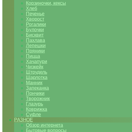
Корзиночки, кексы
Хлеб
Печенье
Хворост
Рогалики
Булочки
Бисквит
Пахлава
Лепешки
Пряники
Пицца
Хачапури
Чизкейк
Штрудель
Шарлотка
Манник
Запеканка
Пончики
Творожник
Глазурь
Коврижка
Суфле
РАЗНОЕ
Обзор интернета
Бытовые вопросы